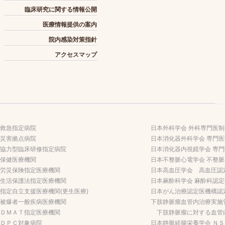
臨床研究に関する情報公開
医療情報提供の案内
院内感染対策指針
アクセスマップ
救急指定病院
日本外科学会 外科専門医
災害拠点病院
日本消化器外科学会 専門
協力型臨床研修指定病院
日本消化器内視鏡学会 専
保健医療機関
日本不整脈心電学会 不整
労災保険指定医療機関
日本高血圧学会 高血圧認
生活保護法指定医療機関
日本麻酔科学会 麻酔科認
指定自立支援医療機関(更生医療)
日本がん治療認定医機構認
被爆者一般疾病医療機関
下肢静脈瘤血管内治療実施
ＤＭＡＴ指定医療機関
下肢静脈瘤に対する血管
ＤＰＣ対象病院
日本静脈経腸栄養学会 Ｎ