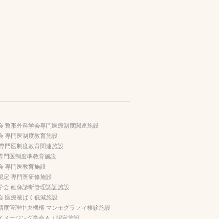
会 整形外科学会専門医療制度関連施設
会 専門医制度教育施設
 専門医制度教育関連施設
専門医制度準教育施設
会 専門医教育施設
認定 専門医研修施設
学会 画像診断管理認証施設
会 医療被ばく低減施設
精度管理中央機構 マンモグラフィ検診施設
イメージング学会Ａｉ認定施設