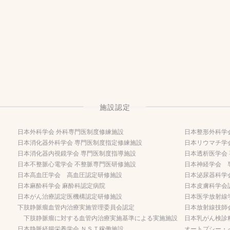
施設認定
日本外科学会 外科専門医制度修練施設
日本整形外科学
日本消化器外科学会 専門医制度指定修練施設
日本リウマチ学
日本消化器内視鏡学会 専門医制度指導施設
日本透析医学会
日本不整脈心電学会 不整脈専門医研修施設
日本神経学会 
日本高血圧学会 高血圧認定研修施設
日本泌尿器科学
日本麻酔科学会 麻酔科認定病院
日本皮膚科学会
日本がん治療認定医機構認定研修施設
日本医学放射線
下肢静脈瘤血管内治療実施管理委員会認定
日本放射線技師
下肢静脈瘤に対する血管内治療実施基準による実施施設
日本乳がん検診
日本静脈経腸栄養学会 ＮＳＴ稼働施設
オートプシー・