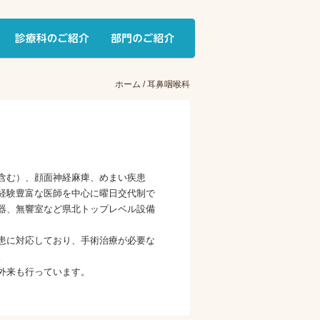
ホーム
/ 耳鼻咽喉科
含む）、顔面神経麻痺、めまい疾患
経験豊富な医師を中心に曜日交代制で
器、無響室など県北トップレベル設備
患に対応しており、手術治療が必要な
。
外来も行っています。