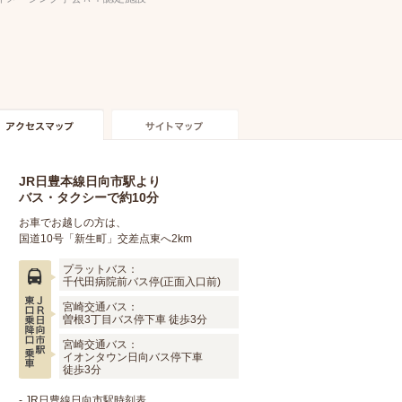
JR日豊本線日向市駅より
バス・タクシーで約10分
お車でお越しの方は、
国道10号「新生町」交差点東へ2km
プラットバス：
千代田病院前バス停(正面入口前)
宮崎交通バス：
曽根3丁目バス停下車 徒歩3分
宮崎交通バス：
イオンタウン日向バス停下車
徒歩3分
-
JR日豊線日向市駅時刻表