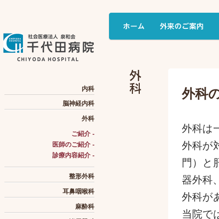
内科
外科
脳神経内科
外科
外科は
ご紹介 -
外科が
医師のご紹介 -
診療内容紹介 -
門）と
整形外科
器外科
耳鼻咽喉科
外科が
麻酔科
当院で