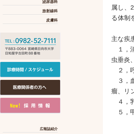
泌尿器科
属し、
放射線科
る体制
皮膚科
主な疾
１，消
虫垂炎
２，呼
３，血
瘤、リ
４，乳
５，甲
広報誌紹介