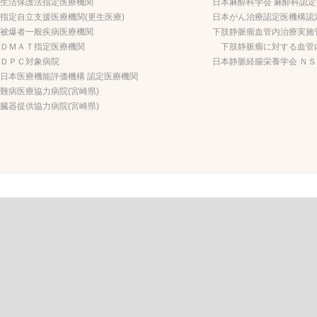
生活保護法指定医療機関
日本麻酔科学会 麻酔科認
指定自立支援医療機関(更生医療)
日本がん治療認定医機構認
被爆者一般疾病医療機関
下肢静脈瘤血管内治療実施
ＤＭＡＴ指定医療機関
下肢静脈瘤に対する血管
ＤＰＣ対象病院
日本静脈経腸栄養学会 Ｎ
日本医療機能評価機構 認定医療機関
難病医療協力病院(宮崎県)
臓器提供協力病院(宮崎県)